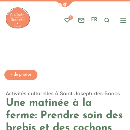
Photo 1, © M.CRUS
Afficher la barre de navigati
Part
A
Fermé. Ouvre mercredi à 09h30
0
FR
Mes favoris
Nous contacter
Je reche
Me
Ardèche : Office de Tourisme
+ de photos
Activités culturelles
à Saint-Joseph-des-Bancs
Une matinée à la
ferme: Prendre soin des
brebis et des cochons