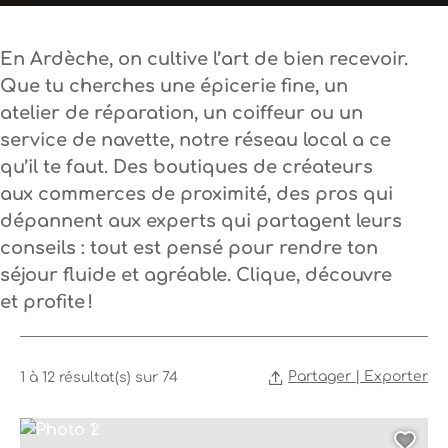
En Ardèche, on cultive l’art de bien recevoir.
Que tu cherches une épicerie fine, un
atelier de réparation, un coiffeur ou un
service de navette,
notre réseau local
a ce
qu’il te faut. Des boutiques de créateurs
aux commerces de proximité, des pros qui
dépannent aux experts qui partagent leurs
conseils : tout est pensé pour rendre ton
séjour fluide et agréable. Clique, découvre
et profite !
Partager | Exporter
1 à 12 résultat(s) sur 74
Photo 1, © Chocolaterie Chauvet
Photo 2, © Pierre Chauvet